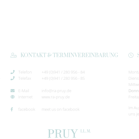
KONTAKT & TERMINVEREINBARUNG
Telefon
+49 (0)941 / 280 956 - 84
Mont
-
Telefax
+49 (0)941 / 280 956 - 85
Diens
Mittw
E-Mail
info@ra-pruy.de
Donn
Internet
www.ra-pruy.de
Freit
Im Au
facebook
meet us on facebook
uns j