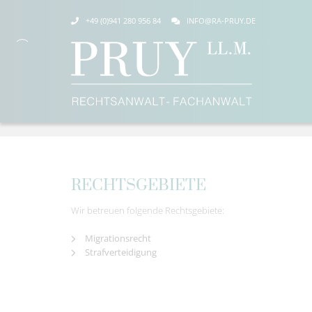
+49 (0)941 280 956 84
INFO@RA-PRUY.DE
RECHTSGEBIETE
Wir betreuen folgende Rechtsgebiete:
Migrationsrecht
Strafverteidigung