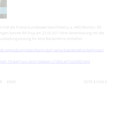
 Fall die Presse bundesweit berichtete (u.a. ARD Monitor, B5
 Ringen konnte RA Pruy am 23.05.2017 eine Vereinbarung mir der
Ausbildungsdulung für eine Bäckerlehre schließen.
tadt-regensburg/video/karim-darf-seine-baeckerlehre-beginnen/
aheb-19-darf-nun-doch-bleiben-21363-art1525395.html
ER
ENDE
SEITE 8 VON 8