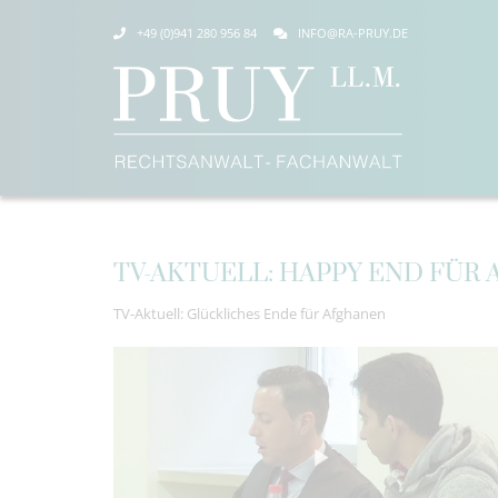
+49 (0)941 280 956 84
INFO@RA-PRUY.DE
TV-AKTUELL: HAPPY END FÜR
TV-Aktuell: Glückliches Ende für Afghanen