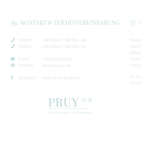
KONTAKT & TERMINVEREINBARUNG
Telefon
+49 (0)941 / 280 956 - 84
Mont
-
Telefax
+49 (0)941 / 280 956 - 85
Diens
Mittw
E-Mail
info@ra-pruy.de
Donn
Internet
www.ra-pruy.de
Freit
Im Au
facebook
meet us on facebook
uns j