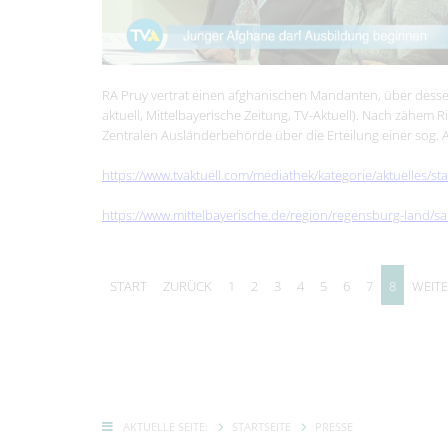
RA Pruy vertrat einen afghanischen Mandanten, über dessen
aktuell, Mittelbayerische Zeitung, TV-Aktuell). Nach zähem
Zentralen Ausländerbehörde über die Erteilung einer sog. 
https://www.tvaktuell.com/mediathek/kategorie/aktuelles/s
https://www.mittelbayerische.de/region/regensburg-land/s
START
ZURÜCK
1
2
3
4
5
6
7
8
WEIT
AKTUELLE SEITE:
STARTSEITE
PRESSE