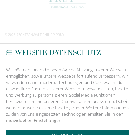
Dienstag
09:00 - 12:00 und 13:00 - 17:00 Uhr
info@ra-pruy.de
Anfahrt zu unserer Kanzlei
Mittwoch
09:00 - 12:00 und 13:00 - 17:00 Uhr
www.ra-pruy.de
Donnerstag
09:00 - 12:00 und 13:00 - 17:00 Uhr
Freitag
09:00 - 13:00 Uhr
meet us on facebook
Im Augenblick hat unsere Kanzlei leider geschlossen. Sie können uns
© 2026 RECHTSANWALT PHILIPP PRUY
jedoch jederzeit
eine E-Mail
schreiben
!
WEBSITE-DATENSCHUTZ
Wir möchten Ihnen die bestmögliche Nutzung unserer Webseite
ermöglichen, sowie unsere Webseite fortlaufend verbessern. Wir
verwenden daher moderne Technologien und Cookies, um die
einwandfreie Funktion unserer Website zu gewährleisten, Inhalte
und Werbung zu personalisieren, Social Media-Funktionen
bereitzustellen und unseren Datenverkehr zu analysieren. Dabei
werden teilweise externe Inhalte geladen. Weitere Informationen
zu den von uns eingesetzten Technologien erhalten Sie in den
individuellen Einstellungen
.