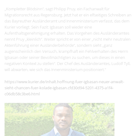
„Kompletter Blödsinn“, sagt Philipp Pruy, ein Fachanwalt für
Migrationsrecht aus Regensburg. Jetzt hat er ein elfseitiges Schreiben an
das Bayreuther Ausländeramt und Innenministerium verfasst, das dem
Kurier vorliegt. Sein Fazit: Igb
asan soll wieder eine
Aufenthaltsgenehmigung erhalten.
Das Vorgehen des Ausländeramtes
nennt Pruy „kleinlich“. Weiter spricht er von einer „nicht mehr neutralen
Aktenführung einer Ausländerbehörde“, sondern sieht „ganz
augenscheinlich den Versuch, krampfhaft ein Fehlverhalten des Herrn
lgbasan oder seiner Bevollmächtigten zu suchen, um dieses in einen
negativen Kontext zu stellen“. Der Chef des Ausländeramtes, Ludolf Tyll,
will abwarten, wie sich das Innenministerium positioniert.“
https://www.kurier.de/inhalt.hoffnung-fuer-igbasan-neuer-anwalt-
sieht-chancen-fuer-kolade-igbasan.cfd30d94-5201-4375-a1f4-
c06db58c3be6.html