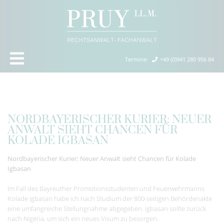
Termine
:
+49 (0)941 280 956 84
NORDBAYERISCHER KURIER: NEUER
ANWALT SIEHT CHANCEN FÜR
KOLADE IGBASAN
Nordbayerischer Kurier: Neuer Anwalt sieht Chancen für Kolade
Igbasan
Im Fall des Bayreuther Promotionsstudenten und Feuerwehrmanns
Kolade Igbasan habe ich nach Studium der 800-seitigen Behördenakte
eine umfangreiche Stellungnahme abgegeben. Igbasan sollte zurück
nach Nigeria, um sich ein neues Visum zu besorgen.